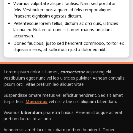
Vivamus vulputate aliquet facilisis. Nam sed porttitor
felis. Vestibulum porta quam id felis tempor aliquet.
Praesent dignissim egestas dictum.
Pellentesque lorem tellus, dictum ac orci quis, ultricies
lacinia ex. Nullam ut nunc sit amet mauris tincidunt
accumsan.
Donec faucibus, justo sed hendrerit commodo, tortor ex
dignissim eros, at sollicitudin justo dolor eu nibh.
Lorem ipsum dolor sit amet,
consectetur
adipiscing elit.
Vestibulum eget nunc vel leo ultricies pulvinar. Aenean convallis
ipsum orci, vitae pretium leo aliquet vitae.
Suspendisse ornare metus vel efficitur hendrerit. Sed sit amet
turpis felis.
Maecenas
vel nisi vitae nisl aliquam bibendum.
Vivamus
bibendum
pharetra finibus. Aenean id augue ac erat
pretium luctus at ac ante.
Aenean sit amet lacus nec diam pretium hendrerit. Donec