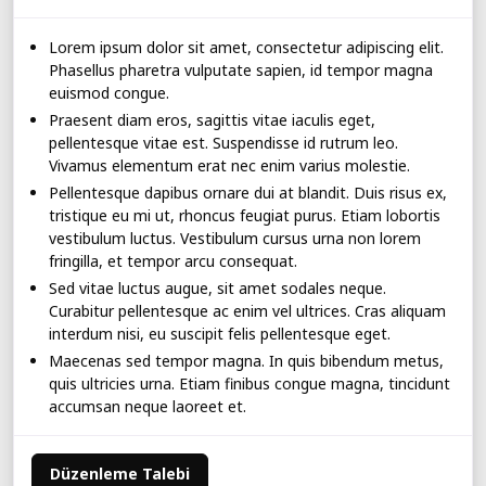
Lorem ipsum dolor sit amet, consectetur adipiscing elit.
Phasellus pharetra vulputate sapien, id tempor magna
euismod congue.
Praesent diam eros, sagittis vitae iaculis eget,
pellentesque vitae est. Suspendisse id rutrum leo.
Vivamus elementum erat nec enim varius molestie.
Pellentesque dapibus ornare dui at blandit. Duis risus ex,
tristique eu mi ut, rhoncus feugiat purus. Etiam lobortis
vestibulum luctus. Vestibulum cursus urna non lorem
fringilla, et tempor arcu consequat.
Sed vitae luctus augue, sit amet sodales neque.
Curabitur pellentesque ac enim vel ultrices. Cras aliquam
interdum nisi, eu suscipit felis pellentesque eget.
Maecenas sed tempor magna. In quis bibendum metus,
quis ultricies urna. Etiam finibus congue magna, tincidunt
accumsan neque laoreet et.
Düzenleme Talebi