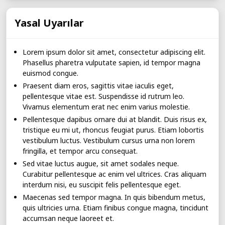
Yasal Uyarılar
Lorem ipsum dolor sit amet, consectetur adipiscing elit.
Phasellus pharetra vulputate sapien, id tempor magna
euismod congue.
Praesent diam eros, sagittis vitae iaculis eget,
pellentesque vitae est. Suspendisse id rutrum leo.
Vivamus elementum erat nec enim varius molestie.
Pellentesque dapibus ornare dui at blandit. Duis risus ex,
tristique eu mi ut, rhoncus feugiat purus. Etiam lobortis
vestibulum luctus. Vestibulum cursus urna non lorem
fringilla, et tempor arcu consequat.
Sed vitae luctus augue, sit amet sodales neque.
Curabitur pellentesque ac enim vel ultrices. Cras aliquam
interdum nisi, eu suscipit felis pellentesque eget.
Maecenas sed tempor magna. In quis bibendum metus,
quis ultricies urna. Etiam finibus congue magna, tincidunt
accumsan neque laoreet et.