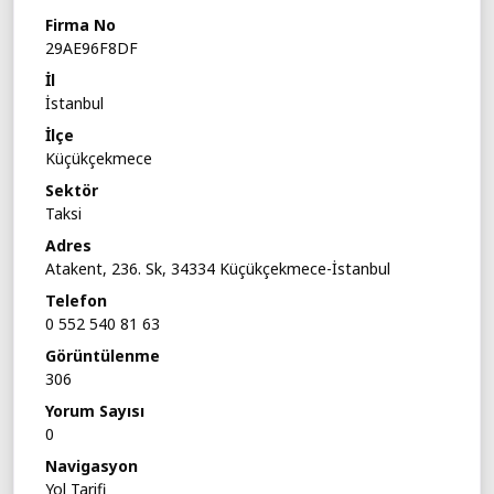
Firma No
29AE96F8DF
İl
İstanbul
İlçe
Küçükçekmece
Sektör
Taksi
Adres
Atakent, 236. Sk, 34334 Küçükçekmece-İstanbul
Telefon
0 552 540 81 63
Görüntülenme
306
Yorum Sayısı
0
Navigasyon
Yol Tarifi