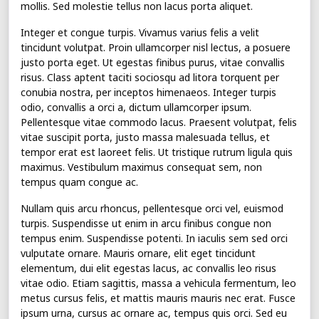
mollis. Sed molestie tellus non lacus porta aliquet.
Integer et congue turpis. Vivamus varius felis a velit
tincidunt volutpat. Proin ullamcorper nisl lectus, a posuere
justo porta eget. Ut egestas finibus purus, vitae convallis
risus. Class aptent taciti sociosqu ad litora torquent per
conubia nostra, per inceptos himenaeos. Integer turpis
odio, convallis a orci a, dictum ullamcorper ipsum.
Pellentesque vitae commodo lacus. Praesent volutpat, felis
vitae suscipit porta, justo massa malesuada tellus, et
tempor erat est laoreet felis. Ut tristique rutrum ligula quis
maximus. Vestibulum maximus consequat sem, non
tempus quam congue ac.
Nullam quis arcu rhoncus, pellentesque orci vel, euismod
turpis. Suspendisse ut enim in arcu finibus congue non
tempus enim. Suspendisse potenti. In iaculis sem sed orci
vulputate ornare. Mauris ornare, elit eget tincidunt
elementum, dui elit egestas lacus, ac convallis leo risus
vitae odio. Etiam sagittis, massa a vehicula fermentum, leo
metus cursus felis, et mattis mauris mauris nec erat. Fusce
ipsum urna, cursus ac ornare ac, tempus quis orci. Sed eu