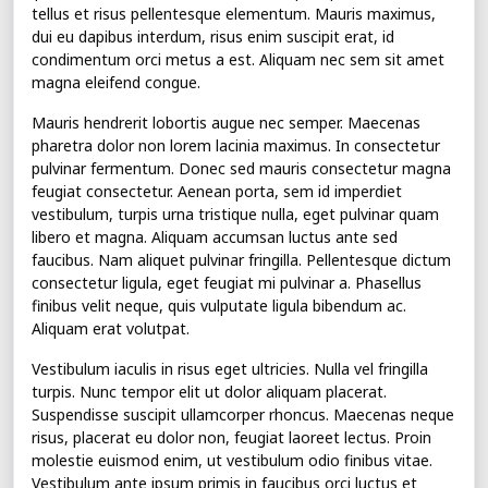
tellus et risus pellentesque elementum. Mauris maximus,
dui eu dapibus interdum, risus enim suscipit erat, id
condimentum orci metus a est. Aliquam nec sem sit amet
magna eleifend congue.
Mauris hendrerit lobortis augue nec semper. Maecenas
pharetra dolor non lorem lacinia maximus. In consectetur
pulvinar fermentum. Donec sed mauris consectetur magna
feugiat consectetur. Aenean porta, sem id imperdiet
vestibulum, turpis urna tristique nulla, eget pulvinar quam
libero et magna. Aliquam accumsan luctus ante sed
faucibus. Nam aliquet pulvinar fringilla. Pellentesque dictum
consectetur ligula, eget feugiat mi pulvinar a. Phasellus
finibus velit neque, quis vulputate ligula bibendum ac.
Aliquam erat volutpat.
Vestibulum iaculis in risus eget ultricies. Nulla vel fringilla
turpis. Nunc tempor elit ut dolor aliquam placerat.
Suspendisse suscipit ullamcorper rhoncus. Maecenas neque
risus, placerat eu dolor non, feugiat laoreet lectus. Proin
molestie euismod enim, ut vestibulum odio finibus vitae.
Vestibulum ante ipsum primis in faucibus orci luctus et