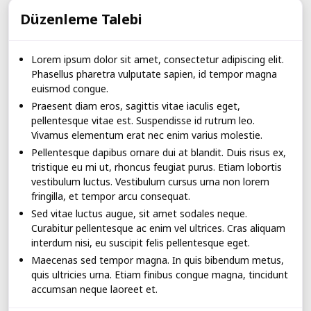
Düzenleme Talebi
Lorem ipsum dolor sit amet, consectetur adipiscing elit.
Phasellus pharetra vulputate sapien, id tempor magna
euismod congue.
Praesent diam eros, sagittis vitae iaculis eget,
pellentesque vitae est. Suspendisse id rutrum leo.
Vivamus elementum erat nec enim varius molestie.
Pellentesque dapibus ornare dui at blandit. Duis risus ex,
tristique eu mi ut, rhoncus feugiat purus. Etiam lobortis
vestibulum luctus. Vestibulum cursus urna non lorem
fringilla, et tempor arcu consequat.
Sed vitae luctus augue, sit amet sodales neque.
Curabitur pellentesque ac enim vel ultrices. Cras aliquam
interdum nisi, eu suscipit felis pellentesque eget.
Maecenas sed tempor magna. In quis bibendum metus,
quis ultricies urna. Etiam finibus congue magna, tincidunt
accumsan neque laoreet et.