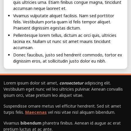
quis ultricies urna. Etiam finibus congue magna, tincidunt
accumsan neque laoreet et.
Vivamus vulputate aliquet facilisis. Nam sed porttitor
felis. Vestibulum porta quam id felis tempor aliquet.
Praesent dignissim egestas dictum.
Pellentesque lorem tellus, dictum ac orci quis, ultricies
lacinia ex. Nullam ut nunc sit amet mauris tincidunt
accumsan.
Donec faucibus, justo sed hendrerit commodo, tortor ex
dignissim eros, at sollicitudin justo dolor eu nibh.
Lorem ipsum dolor sit amet,
consectetur
adipiscing elit.
Vestibulum eget nunc vel leo ultricies pulvinar. Aenean convallis
ipsum orci, vitae pretium leo aliquet vitae.
Suspendisse ornare metus vel efficitur hendrerit. Sed sit amet
turpis felis.
Maecenas
vel nisi vitae nisl aliquam bibendum.
Vivamus
bibendum
pharetra finibus. Aenean id augue ac erat
pretium luctus at ac ante.