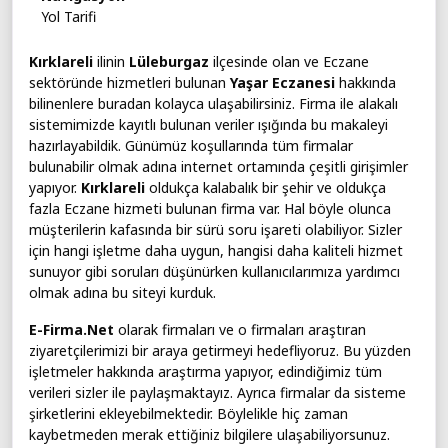
Yol Tarifi
Kırklareli
ilinin
Lüleburgaz
ilçesinde olan ve Eczane
sektöründe hizmetleri bulunan
Yaşar Eczanesi
hakkında
bilinenlere buradan kolayca ulaşabilirsiniz. Firma ile alakalı
sistemimizde kayıtlı bulunan veriler ışığında bu makaleyi
hazırlayabildik. Günümüz koşullarında tüm firmalar
bulunabilir olmak adına internet ortamında çeşitli girişimler
yapıyor.
Kırklareli
oldukça kalabalık bir şehir ve oldukça
fazla Eczane hizmeti bulunan firma var. Hal böyle olunca
müşterilerin kafasında bir sürü soru işareti olabiliyor. Sizler
için hangi işletme daha uygun, hangisi daha kaliteli hizmet
sunuyor gibi soruları düşünürken kullanıcılarımıza yardımcı
olmak adına bu siteyi kurduk.
E-Firma.Net
olarak firmaları ve o firmaları araştıran
ziyaretçilerimizi bir araya getirmeyi hedefliyoruz. Bu yüzden
işletmeler hakkında araştırma yapıyor, edindiğimiz tüm
verileri sizler ile paylaşmaktayız. Ayrıca firmalar da sisteme
şirketlerini ekleyebilmektedir. Böylelikle hiç zaman
kaybetmeden merak ettiğiniz bilgilere ulaşabiliyorsunuz.